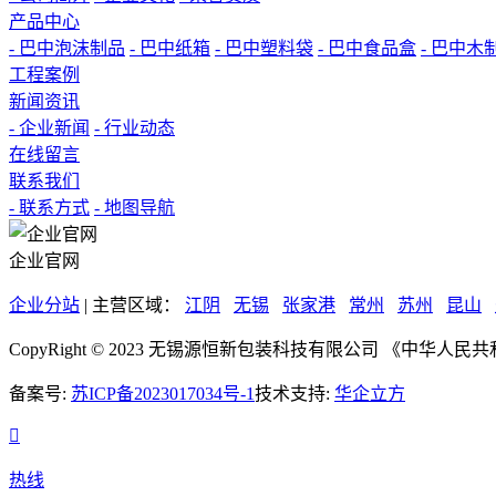
产品中心
- 巴中泡沫制品
- 巴中纸箱
- 巴中塑料袋
- 巴中食品盒
- 巴中木
工程案例
新闻资讯
- 企业新闻
- 行业动态
在线留言
联系我们
- 联系方式
- 地图导航
企业官网
企业分站
| 主营区域：
江阴
无锡
张家港
常州
苏州
昆山
CopyRight © 2023 无锡源恒新包装科技有限公司 《中
备案号:
苏ICP备2023017034号-1
技术支持:
华企立方

热线