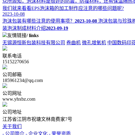
众所周知，泡沫材料是很好的防震，防撞材料，还有保温隔热
我们就来看看EPS泡沫箱的加工制作应注意的哪些问题呢?
2023-10-08
泡沫包装有哪些注意的使用事项？
2023-10-08
泡沫包装与珍珠
装泡沫制成材料介绍
2023-09-19
友情链接
/ links
无锡源恒新包装科技有限公司
卷曲机
微孔增氧机
中国数码印
联系电话
15152270656
公司邮箱
185961234@qq.com
公司网址
www.yhxbz.com
公司地址
江苏省江阴市祝塘文林南费家7号
关于我们
- 公司简介
- 企业文化
- 荣誉资质