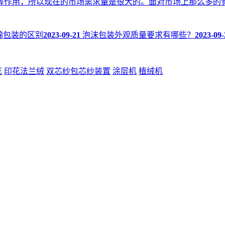
等作用，所以现在的市场需求量是很大的。面对市场上那么多的
棉包装的区别
2023-09-21
泡沫包装外观质量要求有哪些？
2023-09-
花
印花法兰绒
双芯纱包芯纱装置
涂层机
植绒机