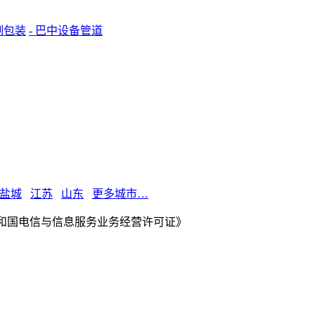
制包装
- 巴中设备管道
盐城
江苏
山东
更多城市…
华人民共和国电信与信息服务业务经营许可证》