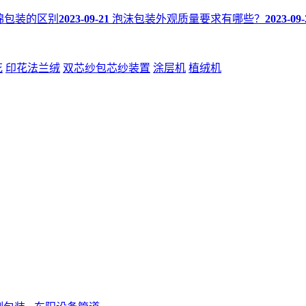
棉包装的区别
2023-09-21
泡沫包装外观质量要求有哪些？
2023-09-
花
印花法兰绒
双芯纱包芯纱装置
涂层机
植绒机