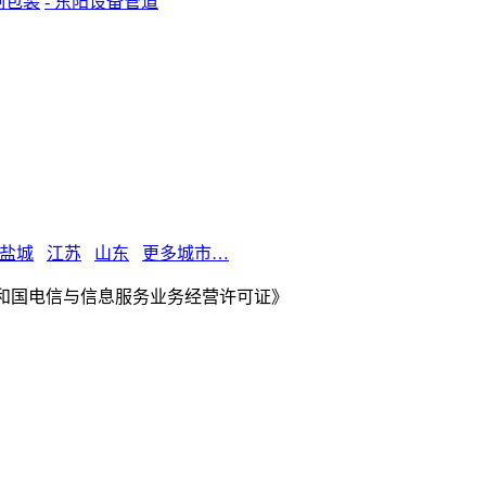
制包装
- 东阳设备管道
盐城
江苏
山东
更多城市…
华人民共和国电信与信息服务业务经营许可证》