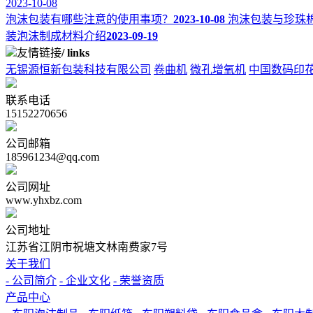
2023-10-08
泡沫包装有哪些注意的使用事项？
2023-10-08
泡沫包装与珍珠
装泡沫制成材料介绍
2023-09-19
友情链接
/ links
无锡源恒新包装科技有限公司
卷曲机
微孔增氧机
中国数码印
联系电话
15152270656
公司邮箱
185961234@qq.com
公司网址
www.yhxbz.com
公司地址
江苏省江阴市祝塘文林南费家7号
关于我们
- 公司简介
- 企业文化
- 荣誉资质
产品中心