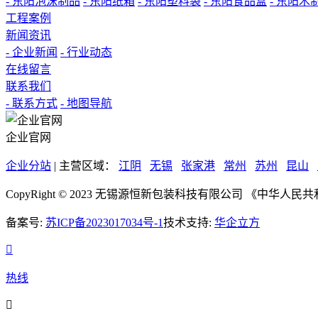
- 东阳泡沫制品
- 东阳纸箱
- 东阳塑料袋
- 东阳食品盒
- 东阳木
工程案例
新闻资讯
- 企业新闻
- 行业动态
在线留言
联系我们
- 联系方式
- 地图导航
企业官网
企业分站
| 主营区域：
江阴
无锡
张家港
常州
苏州
昆山
CopyRight © 2023 无锡源恒新包装科技有限公司 《中
备案号:
苏ICP备2023017034号-1
技术支持:
华企立方

热线
