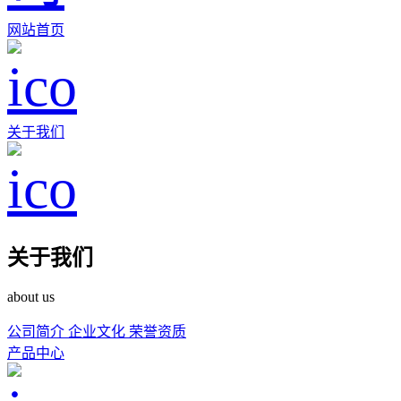
网站首页
关于我们
关于我们
about us
公司简介
企业文化
荣誉资质
产品中心