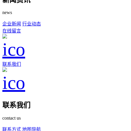
news
企业新闻
行业动态
在线留言
联系我们
联系我们
contact us
联系方式
地图导航