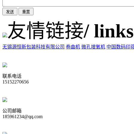
友情链接
/ links
无锡源恒新包装科技有限公司
卷曲机
微孔增氧机
中国数码印
联系电话
15152270656
公司邮箱
185961234@qq.com