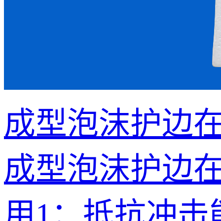
成型泡沫护边
成型泡沫护边
用1：抵抗冲击